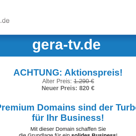
gera-tv.de
ACHTUNG: Aktionspreis!
Alter Preis:
1.290 €
Neuer Preis: 820 €
Premium Domains sind der Turb
für Ihr Business!
Mit dieser Domain schaffen Sie
die Grundlage für ein
solides Business
!