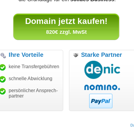
Domain jetzt kaufen!
820€ zzgl. MwSt
Ihre Vorteile
Starke Partner
anke für den schnellen
keine Transfergebühren
"Ich bin dankbar, meine
"S
ansfer und guten Service!"
Wunschdomain gefunden zu
Da
haben. Die Domain passt für
schnelle Abwicklung
Thomas Schäfer
mein Business und mich
i can eckert communication GmbH
Würzburg
hundertprozentig."
persönlicher Ansprech-
Janina Köck
partner
Leben im Einklang
leben-im-einklang.de
Köln
D