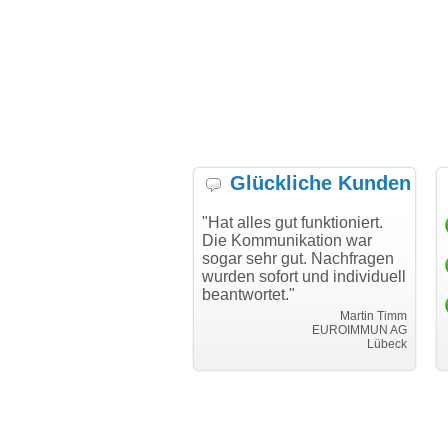
Glückliche Kunden
h möchte mich bei Ihnen
"Hat alles gut funktioniert.
"D
h für den reibungslosen
Die Kommunikation war
Tr
auf beim Transfer
sogar sehr gut. Nachfragen
danken."
wurden sofort und individuell
beantwortet."
Achim Ginster
www.vor-ort-finden.com
Martin Timm
EUROIMMUN AG
Lübeck