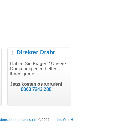
Direkter Draht
uper Abwicklung, vielen
Haben Sie Fragen? Unsere
"Vielen Dank für den
"H
nk!"
Domainexperten helfen
AuthCode - hat alles prima
do
Ihnen gerne!
geklappt!"
Do
modern software GbR
sc
Michael Aigner
Till Kraemer
Landau an der Isar
Jetzt kostenlos anrufen!
Schauspieler
0800 7243 288
atenschutz
|
Impressum
| © 2026
nomino GmbH