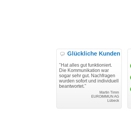
Glückliche Kunden
h möchte mich bei Ihnen
"Hat alles gut funktioniert.
"D
h für den reibungslosen
Die Kommunikation war
Tr
auf beim Transfer
sogar sehr gut. Nachfragen
danken."
wurden sofort und individuell
beantwortet."
Achim Ginster
www.vor-ort-finden.com
Martin Timm
EUROIMMUN AG
Lübeck