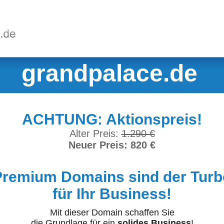
grandpalace.de
ACHTUNG: Aktionspreis!
Alter Preis:
1.290 €
Neuer Preis: 820 €
Premium Domains sind der Turb
für Ihr Business!
Mit dieser Domain schaffen Sie
die Grundlage für ein
solides Business
!