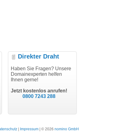
Direkter Draht
uper Abwicklung, vielen
Haben Sie Fragen? Unsere
"Vielen Dank für den
"H
nk!"
Domainexperten helfen
AuthCode - hat alles prima
do
Ihnen gerne!
geklappt!"
Do
modern software GbR
sc
Michael Aigner
Till Kraemer
Landau an der Isar
Jetzt kostenlos anrufen!
Schauspieler
0800 7243 288
atenschutz
|
Impressum
| © 2026
nomino GmbH