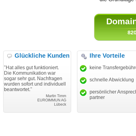
Domain 
820
Glückliche Kunden
Ihre Vorteile
ut funktioniert.
"Danke für den schnellen
keine Transfergebüh
"Ich bin da
ikation war
Transfer und guten Service!"
Wunschdom
gut. Nachfragen
haben. Die
schnelle Abwicklung
Thomas Schäfer
rt und individuell
mein Busin
i can eckert communication GmbH
Würzburg
."
hundertproz
persönlicher Ansprec
Martin Timm
partner
EUROIMMUN AG
Lübeck