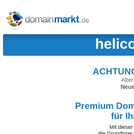
helic
ACHTUNG:
Alter
Neue
Premium Doma
für I
Mit diese
die Grundlage 