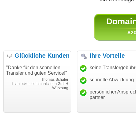
Domain 
820
Glückliche Kunden
Ihre Vorteile
"Danke für den schnellen
"Ich bin dankbar, meine
keine Transfergebüh
Transfer und guten Service!"
Wunschdomain gefunden zu
haben. Die Domain passt für
schnelle Abwicklung
Thomas Schäfer
mein Business und mich
i can eckert communication GmbH
Würzburg
hundertprozentig."
persönlicher Ansprec
Janina Köc
partner
Leben im Einklan
leben-im-einklang.d
Köl