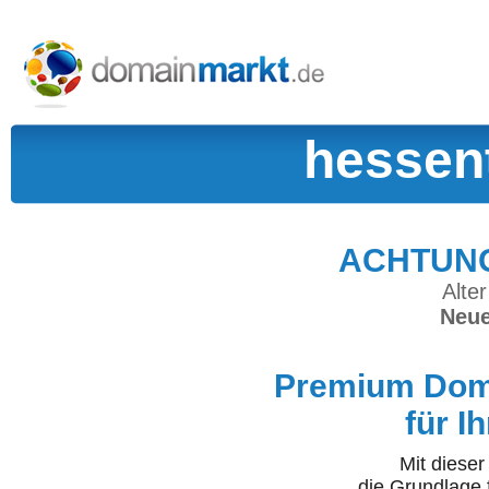
hessen
ACHTUNG:
Alter
Neue
Premium Doma
für I
Mit diese
die Grundlage 