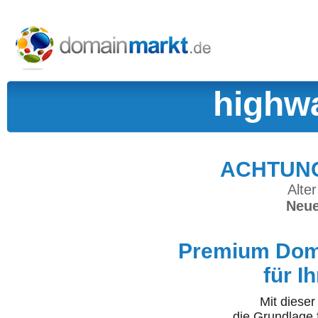
highwa
ACHTUNG:
Alter
Neue
Premium Doma
für I
Mit diese
die Grundlage 