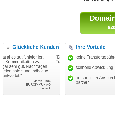
Domain 
820
Glückliche Kunden
Ihre Vorteile
nktioniert.
"Danke für den schnellen
keine Transfergebüh
"Ich bin dankba
tion war
Transfer und guten Service!"
Wunschdomain
 Nachfragen
haben. Die Dom
schnelle Abwicklung
Thomas Schäfer
nd individuell
mein Business
i can eckert communication GmbH
Würzburg
hundertprozenti
persönlicher Ansprec
Martin Timm
partner
EUROIMMUN AG
L
Lübeck
leb