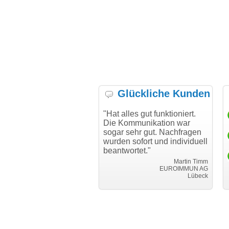
Glückliche Kunden
hte mich bei Ihnen
"Hat alles gut funktioniert.
"Danke f
 den reibungslosen
Die Kommunikation war
Transfer
eim Transfer
sogar sehr gut. Nachfragen
n."
wurden sofort und individuell
i can e
beantwortet."
Achim Ginster
www.vor-ort-finden.com
Martin Timm
EUROIMMUN AG
Lübeck