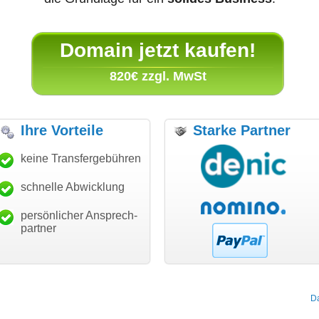
Domain jetzt kaufen!
820€ zzgl. MwSt
Ihre Vorteile
Starke Partner
ür den schnellen
keine Transfergebühren
"Ich bin dankbar, meine
"Super 
 und guten Service!"
Wunschdomain gefunden zu
Dank!"
haben. Die Domain passt für
schnelle Abwicklung
Thomas Schäfer
mein Business und mich
ckert communication GmbH
Würzburg
hundertprozentig."
persönlicher Ansprech-
Janina Köck
partner
Leben im Einklang
leben-im-einklang.de
Köln
D