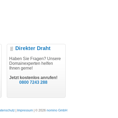
Direkter Draht
Abwicklung, vielen
Haben Sie Fragen? Unsere
"Vielen Dank für den
"Herzli
Domainexperten helfen
AuthCode - hat alles prima
domainm
Ihnen gerne!
geklappt!"
Domainka
modern software GbR
schon g
Michael Aigner
Till Kraemer
Landau an der Isar
Jetzt kostenlos anrufen!
Schauspieler
0800 7243 288
atenschutz
|
Impressum
| © 2026
nomino GmbH