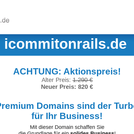
icommitonrails.de
ACHTUNG: Aktionspreis!
Alter Preis:
1.290 €
Neuer Preis: 820 €
Premium Domains sind der Turb
für Ihr Business!
Mit dieser Domain schaffen Sie
die Grundlage für ein
solides Business
!