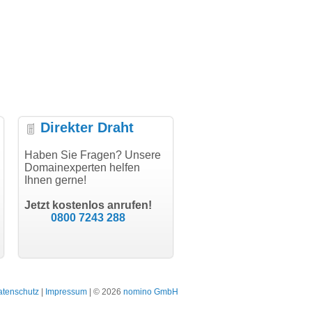
Direkter Draht
uper Abwicklung, vielen
Haben Sie Fragen? Unsere
"Vielen Dank für den
"H
nk!"
Domainexperten helfen
AuthCode - hat alles prima
do
Ihnen gerne!
geklappt!"
Do
modern software GbR
sc
Michael Aigner
Till Kraemer
Landau an der Isar
Jetzt kostenlos anrufen!
Schauspieler
0800 7243 288
atenschutz
|
Impressum
| © 2026
nomino GmbH