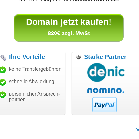
Domain jetzt kaufen!
820€ zzgl. MwSt
Ihre Vorteile
Starke Partner
anke für den schnellen
keine Transfergebühren
"Ich bin dankbar, meine
"S
ansfer und guten Service!"
Wunschdomain gefunden zu
Da
haben. Die Domain passt für
schnelle Abwicklung
Thomas Schäfer
mein Business und mich
i can eckert communication GmbH
Würzburg
hundertprozentig."
persönlicher Ansprech-
Janina Köck
partner
Leben im Einklang
leben-im-einklang.de
Köln
D