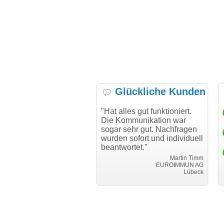
Glückliche Kunden
h möchte mich bei Ihnen
"Hat alles gut funktioniert.
"D
h für den reibungslosen
Die Kommunikation war
Tr
auf beim Transfer
sogar sehr gut. Nachfragen
danken."
wurden sofort und individuell
beantwortet."
Achim Ginster
www.vor-ort-finden.com
Martin Timm
EUROIMMUN AG
Lübeck