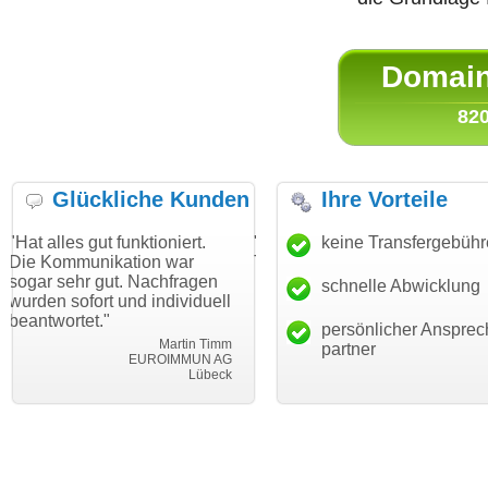
Domain 
820
Glückliche Kunden
Ihre Vorteile
t funktioniert.
"Danke für den schnellen
keine Transfergebüh
"Ich bin dan
ikation war
Transfer und guten Service!"
Wunschdoma
ut. Nachfragen
haben. Die 
schnelle Abwicklung
Thomas Schäfer
t und individuell
mein Busin
i can eckert communication GmbH
Würzburg
"
hundertproze
persönlicher Ansprec
Martin Timm
partner
EUROIMMUN AG
Lübeck