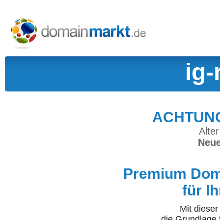
ig-
ACHTUNG:
Alter
Neue
Premium Doma
für I
Mit diese
die Grundlage 