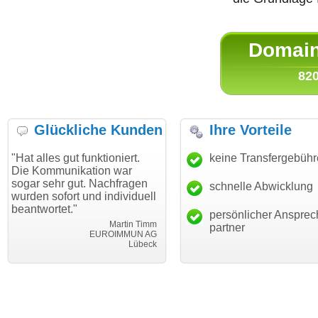
Domain 
820
Glückliche Kunden
Ihre Vorteile
 gut funktioniert.
"Danke für den schnellen
keine Transfergebüh
"Ich bin
unikation war
Transfer und guten Service!"
Wunschd
hr gut. Nachfragen
haben. D
schnelle Abwicklung
Thomas Schäfer
fort und individuell
mein Bus
i can eckert communication GmbH
Würzburg
et."
hundertp
persönlicher Ansprec
Martin Timm
partner
EUROIMMUN AG
Lübeck