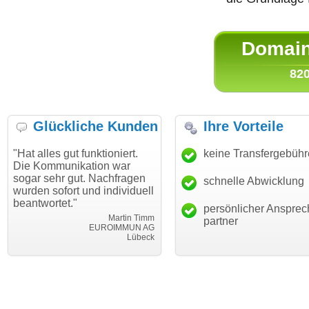
Domain 
820
Glückliche Kunden
Ihre Vorteile
es gut funktioniert.
"Danke für den schnellen
keine Transfergebüh
"Ich bi
mmunikation war
Transfer und guten Service!"
Wunsch
ehr gut. Nachfragen
haben. 
schnelle Abwicklung
Thomas Schäfer
sofort und individuell
mein B
i can eckert communication GmbH
Würzburg
rtet."
hundert
persönlicher Ansprec
Martin Timm
partner
EUROIMMUN AG
Lübeck