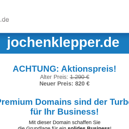
jochenklepper.de
ACHTUNG: Aktionspreis!
Alter Preis:
1.290 €
Neuer Preis: 820 €
Premium Domains sind der Turb
für Ihr Business!
Mit dieser Domain schaffen Sie
die Grundlage für ein
solides Business
!