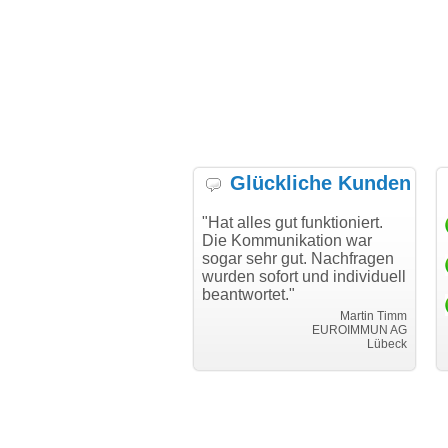
Glückliche Kunden
 möchte mich bei Ihnen
"Hat alles gut funktioniert.
"Dan
 für den reibungslosen
Die Kommunikation war
Tran
uf beim Transfer
sogar sehr gut. Nachfragen
nken."
wurden sofort und individuell
i 
beantwortet."
Achim Ginster
www.vor-ort-finden.com
Martin Timm
EUROIMMUN AG
Lübeck