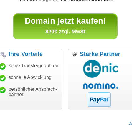
Domain jetzt kaufen!
820€ zzgl. MwSt
Ihre Vorteile
Starke Partner
ke für den schnellen
keine Transfergebühren
"Ich bin dankbar, meine
"Sup
sfer und guten Service!"
Wunschdomain gefunden zu
Dan
haben. Die Domain passt für
schnelle Abwicklung
Thomas Schäfer
mein Business und mich
can eckert communication GmbH
Würzburg
hundertprozentig."
persönlicher Ansprech-
Janina Köck
partner
Leben im Einklang
leben-im-einklang.de
Köln
D