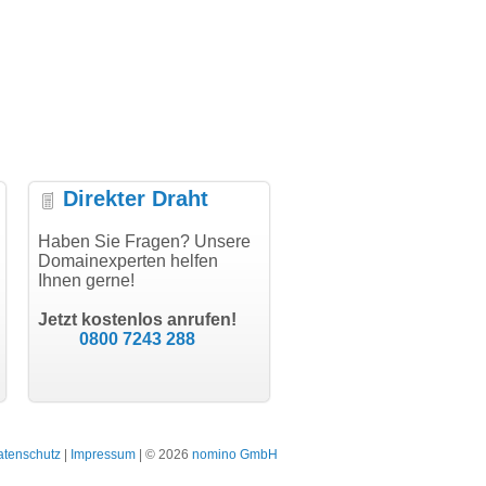
Direkter Draht
er Abwicklung, vielen
Haben Sie Fragen? Unsere
"Vielen Dank für den
"He
k!"
Domainexperten helfen
AuthCode - hat alles prima
dom
Ihnen gerne!
geklappt!"
Doma
modern software GbR
sch
Michael Aigner
Till Kraemer
Landau an der Isar
Jetzt kostenlos anrufen!
Schauspieler
0800 7243 288
atenschutz
|
Impressum
| © 2026
nomino GmbH