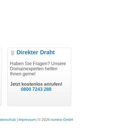
Direkter Draht
uper Abwicklung, vielen
Haben Sie Fragen? Unsere
"Vielen Dank für den
"H
nk!"
Domainexperten helfen
AuthCode - hat alles prima
do
Ihnen gerne!
geklappt!"
Do
modern software GbR
sc
Michael Aigner
Till Kraemer
Landau an der Isar
Jetzt kostenlos anrufen!
Schauspieler
0800 7243 288
atenschutz
|
Impressum
| © 2026
nomino GmbH