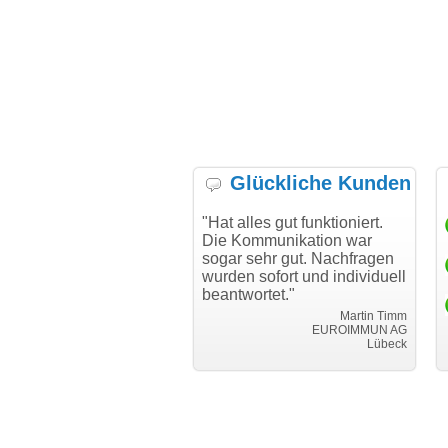
Glückliche Kunden
h möchte mich bei Ihnen
"Hat alles gut funktioniert.
"D
h für den reibungslosen
Die Kommunikation war
Tr
auf beim Transfer
sogar sehr gut. Nachfragen
danken."
wurden sofort und individuell
beantwortet."
Achim Ginster
www.vor-ort-finden.com
Martin Timm
EUROIMMUN AG
Lübeck