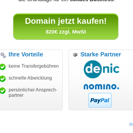
Domain jetzt kaufen!
820€ zzgl. MwSt
Ihre Vorteile
Starke Partner
anke für den schnellen
keine Transfergebühren
"Ich bin dankbar, meine
"S
ansfer und guten Service!"
Wunschdomain gefunden zu
Da
haben. Die Domain passt für
schnelle Abwicklung
Thomas Schäfer
mein Business und mich
i can eckert communication GmbH
Würzburg
hundertprozentig."
persönlicher Ansprech-
Janina Köck
partner
Leben im Einklang
leben-im-einklang.de
Köln
D