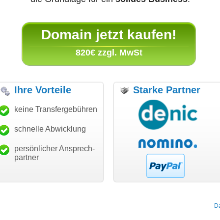
Domain jetzt kaufen!
820€ zzgl. MwSt
Ihre Vorteile
Starke Partner
nke für den schnellen
keine Transfergebühren
"Ich bin dankbar, meine
"Su
nsfer und guten Service!"
Wunschdomain gefunden zu
Dan
haben. Die Domain passt für
schnelle Abwicklung
Thomas Schäfer
mein Business und mich
 can eckert communication GmbH
Würzburg
hundertprozentig."
persönlicher Ansprech-
Janina Köck
partner
Leben im Einklang
leben-im-einklang.de
Köln
D