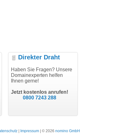
Direkter Draht
per Abwicklung, vielen
Haben Sie Fragen? Unsere
"Vielen Dank für den
"H
k!"
Domainexperten helfen
AuthCode - hat alles prima
do
Ihnen gerne!
geklappt!"
Dom
modern software GbR
sch
Michael Aigner
Till Kraemer
Landau an der Isar
Jetzt kostenlos anrufen!
Schauspieler
0800 7243 288
atenschutz
|
Impressum
| © 2026
nomino GmbH