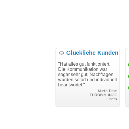
Glückliche Kunden
h möchte mich bei Ihnen
"Hat alles gut funktioniert.
"Da
h für den reibungslosen
Die Kommunikation war
Tra
auf beim Transfer
sogar sehr gut. Nachfragen
anken."
wurden sofort und individuell
i
beantwortet."
Achim Ginster
www.vor-ort-finden.com
Martin Timm
EUROIMMUN AG
Lübeck