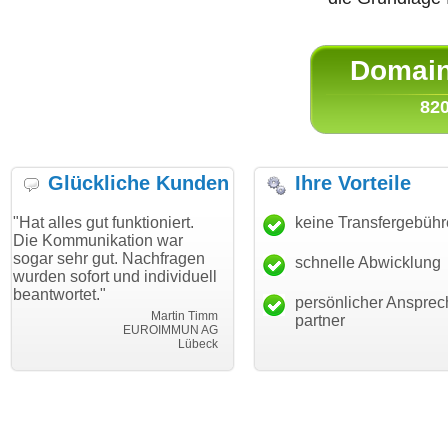
Domain 
820
Glückliche Kunden
Ihre Vorteile
ut funktioniert.
"Danke für den schnellen
keine Transfergebüh
"Ich bin d
nikation war
Transfer und guten Service!"
Wunschdo
 gut. Nachfragen
haben. Die
schnelle Abwicklung
Thomas Schäfer
rt und individuell
mein Busi
i can eckert communication GmbH
Würzburg
t."
hundertpro
persönlicher Ansprec
Martin Timm
partner
EUROIMMUN AG
Lübeck