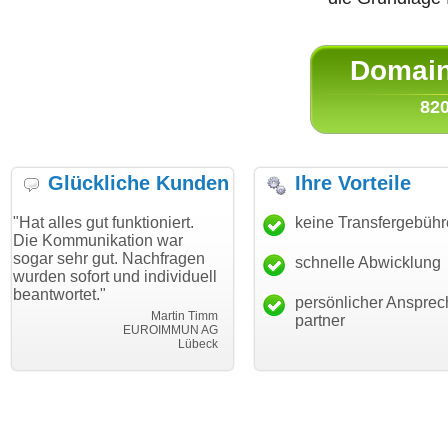
Domain 
820
Glückliche Kunden
Ihre Vorteile
ut funktioniert.
"Danke für den schnellen
keine Transfergebüh
"Ich bin da
ikation war
Transfer und guten Service!"
Wunschdom
gut. Nachfragen
haben. Die
schnelle Abwicklung
Thomas Schäfer
rt und individuell
mein Busin
i can eckert communication GmbH
Würzburg
."
hundertproz
persönlicher Ansprec
Martin Timm
partner
EUROIMMUN AG
Lübeck