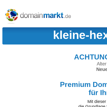
kleine-he
ACHTUNG:
Alter
Neue
Premium Doma
für I
Mit diese
die Grundlage 