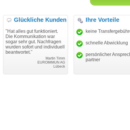
Glückliche Kunden
Ihre Vorteile
es gut funktioniert.
"Danke für den schnellen
keine Transfergebüh
"Ich bi
mmunikation war
Transfer und guten Service!"
Wunsch
ehr gut. Nachfragen
haben. 
schnelle Abwicklung
Thomas Schäfer
sofort und individuell
mein B
i can eckert communication GmbH
Würzburg
rtet."
hundert
persönlicher Ansprec
Martin Timm
partner
EUROIMMUN AG
Lübeck