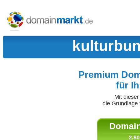
kulturbun
Premium Doma
für I
Mit diese
die Grundlage 
Domain 
2.80