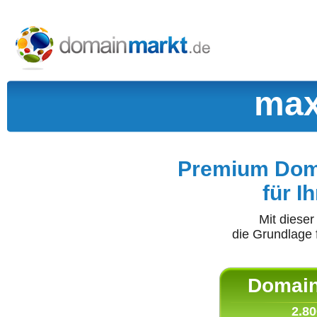
max
Premium Doma
für I
Mit diese
die Grundlage 
Domain 
2.80