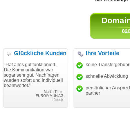
Domain 
820
Glückliche Kunden
Ihre Vorteile
es gut funktioniert.
"Danke für den schnellen
keine Transfergebüh
"Ich bi
mmunikation war
Transfer und guten Service!"
Wunsch
ehr gut. Nachfragen
haben. 
schnelle Abwicklung
Thomas Schäfer
sofort und individuell
mein B
i can eckert communication GmbH
Würzburg
rtet."
hundert
persönlicher Ansprec
Martin Timm
partner
EUROIMMUN AG
Lübeck