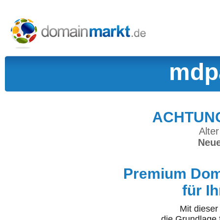
mdpa
ACHTUNG:
Alter
Neue
Premium Doma
für I
Mit diese
die Grundlage 