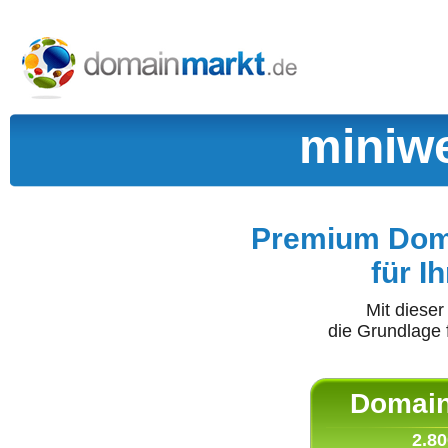
miniw
Premium Doma
für I
Mit diese
die Grundlage 
Domain 
2.80