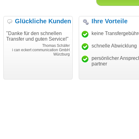
Glückliche Kunden
Ihre Vorteile
"Danke für den schnellen
"Ich bin dankbar, meine
keine Transfergebüh
Transfer und guten Service!"
Wunschdomain gefunden zu
haben. Die Domain passt für
schnelle Abwicklung
Thomas Schäfer
mein Business und mich
i can eckert communication GmbH
Würzburg
hundertprozentig."
persönlicher Ansprec
Janina Köc
partner
Leben im Einklan
leben-im-einklang.d
Köl