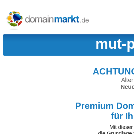
mut-p
ACHTUNG:
Alter
Neue
Premium Doma
für I
Mit diese
die Grundlage 