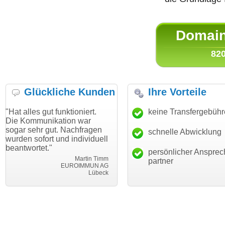
Domain 
820
Glückliche Kunden
Ihre Vorteile
ut funktioniert.
"Danke für den schnellen
keine Transfergebüh
"Ich bin da
ikation war
Transfer und guten Service!"
Wunschdom
gut. Nachfragen
haben. Die
schnelle Abwicklung
Thomas Schäfer
rt und individuell
mein Busin
i can eckert communication GmbH
Würzburg
."
hundertproz
persönlicher Ansprec
Martin Timm
partner
EUROIMMUN AG
Lübeck