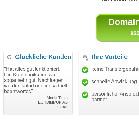
Domain 
820
Glückliche Kunden
Ihre Vorteile
es gut funktioniert.
"Danke für den schnellen
keine Transfergebüh
"Ich bi
mmunikation war
Transfer und guten Service!"
Wunsch
ehr gut. Nachfragen
haben. 
schnelle Abwicklung
Thomas Schäfer
sofort und individuell
mein B
i can eckert communication GmbH
Würzburg
rtet."
hundert
persönlicher Ansprec
Martin Timm
partner
EUROIMMUN AG
Lübeck