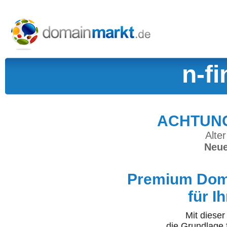
n-f
ACHTUNG:
Alter
Neue
Premium Doma
für I
Mit diese
die Grundlage 