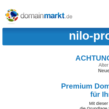
nilo-p
ACHTUNG:
Alter
Neue
Premium Doma
für I
Mit diese
die Grundlage 