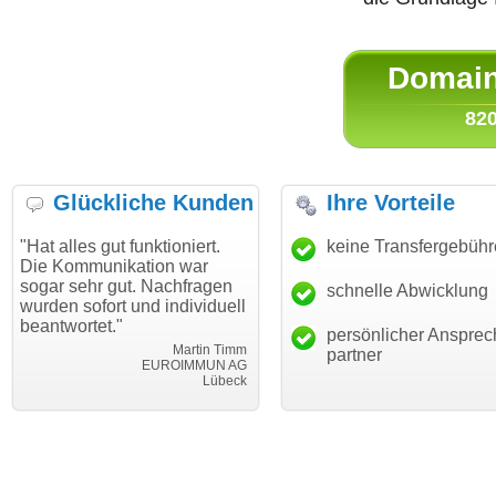
Domain 
820
Glückliche Kunden
Ihre Vorteile
es gut funktioniert.
"Danke für den schnellen
keine Transfergebüh
"Ich bi
mmunikation war
Transfer und guten Service!"
Wunsch
ehr gut. Nachfragen
haben. 
schnelle Abwicklung
Thomas Schäfer
sofort und individuell
mein B
i can eckert communication GmbH
Würzburg
rtet."
hundert
persönlicher Ansprec
Martin Timm
partner
EUROIMMUN AG
Lübeck