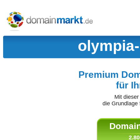
olympia-
Premium Doma
für I
Mit diese
die Grundlage 
Domain 
2.80