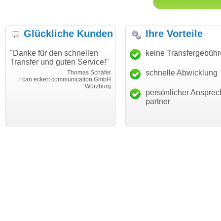
Glückliche Kunden
Ihre Vorteile
"Danke für den schnellen
"Ich bin dankbar, meine
keine Transfergebüh
Transfer und guten Service!"
Wunschdomain gefunden zu
haben. Die Domain passt für
schnelle Abwicklung
Thomas Schäfer
mein Business und mich
i can eckert communication GmbH
Würzburg
hundertprozentig."
persönlicher Ansprec
Janina Köc
partner
Leben im Einklan
leben-im-einklang.d
Köl