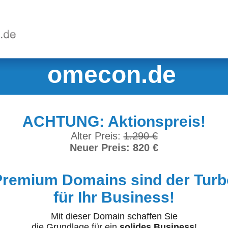
omecon.de
ACHTUNG: Aktionspreis!
Alter Preis:
1.290 €
Neuer Preis: 820 €
Premium Domains sind der Turb
für Ihr Business!
Mit dieser Domain schaffen Sie
die Grundlage für ein
solides Business
!