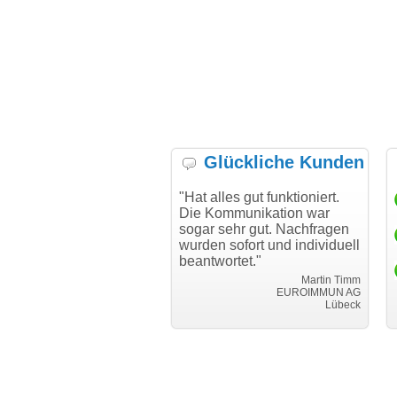
Glückliche Kunden
h möchte mich bei Ihnen
"Hat alles gut funktioniert.
"D
h für den reibungslosen
Die Kommunikation war
Tr
auf beim Transfer
sogar sehr gut. Nachfragen
danken."
wurden sofort und individuell
beantwortet."
Achim Ginster
www.vor-ort-finden.com
Martin Timm
EUROIMMUN AG
Lübeck