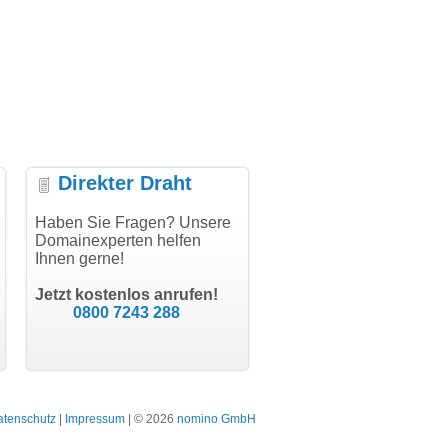
Direkter Draht
uper Abwicklung, vielen
Haben Sie Fragen? Unsere
"Vielen Dank für den
"H
nk!"
Domainexperten helfen
AuthCode - hat alles prima
do
Ihnen gerne!
geklappt!"
Do
modern software GbR
sc
Michael Aigner
Till Kraemer
Landau an der Isar
Jetzt kostenlos anrufen!
Schauspieler
0800 7243 288
atenschutz
|
Impressum
| © 2026
nomino GmbH