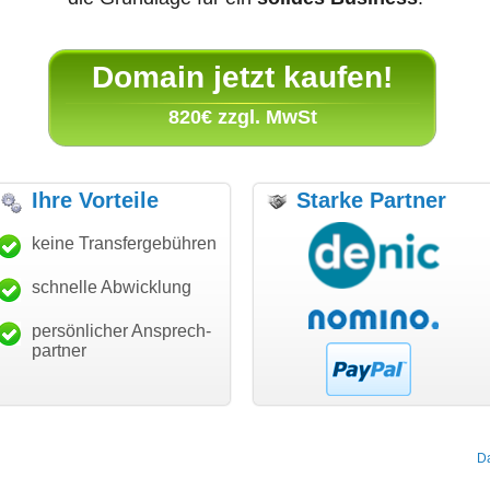
Domain jetzt kaufen!
820€ zzgl. MwSt
Ihre Vorteile
Starke Partner
anke für den schnellen
keine Transfergebühren
"Ich bin dankbar, meine
"S
ansfer und guten Service!"
Wunschdomain gefunden zu
Da
haben. Die Domain passt für
schnelle Abwicklung
Thomas Schäfer
mein Business und mich
i can eckert communication GmbH
Würzburg
hundertprozentig."
persönlicher Ansprech-
Janina Köck
partner
Leben im Einklang
leben-im-einklang.de
Köln
D