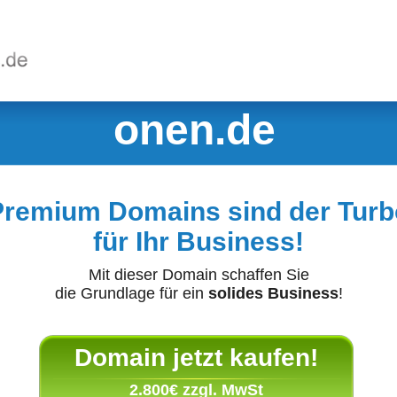
onen.de
Premium Domains sind der Turb
für Ihr Business!
Mit dieser Domain schaffen Sie
die Grundlage für ein
solides Business
!
Domain jetzt kaufen!
2.800€ zzgl. MwSt