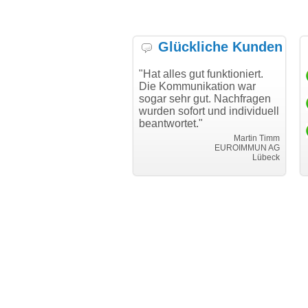
Glückliche Kunden
h möchte mich bei Ihnen
"Hat alles gut funktioniert.
"D
h für den reibungslosen
Die Kommunikation war
Tr
auf beim Transfer
sogar sehr gut. Nachfragen
danken."
wurden sofort und individuell
beantwortet."
Achim Ginster
www.vor-ort-finden.com
Martin Timm
EUROIMMUN AG
Lübeck