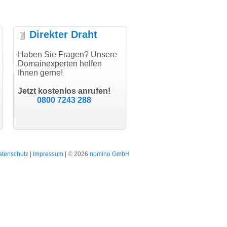
Direkter Draht
uper Abwicklung, vielen
Haben Sie Fragen? Unsere
"Vielen Dank für den
"H
nk!"
Domainexperten helfen
AuthCode - hat alles prima
do
Ihnen gerne!
geklappt!"
Do
modern software GbR
sc
Michael Aigner
Till Kraemer
Landau an der Isar
Jetzt kostenlos anrufen!
Schauspieler
0800 7243 288
atenschutz
|
Impressum
| © 2026
nomino GmbH