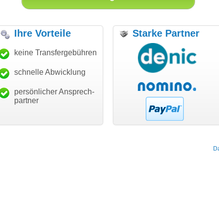
Ihre Vorteile
Starke Partner
anke für den schnellen
keine Transfergebühren
"Ich bin dankbar, meine
"S
ansfer und guten Service!"
Wunschdomain gefunden zu
Da
haben. Die Domain passt für
schnelle Abwicklung
Thomas Schäfer
mein Business und mich
i can eckert communication GmbH
Würzburg
hundertprozentig."
persönlicher Ansprech-
Janina Köck
partner
Leben im Einklang
leben-im-einklang.de
Köln
D