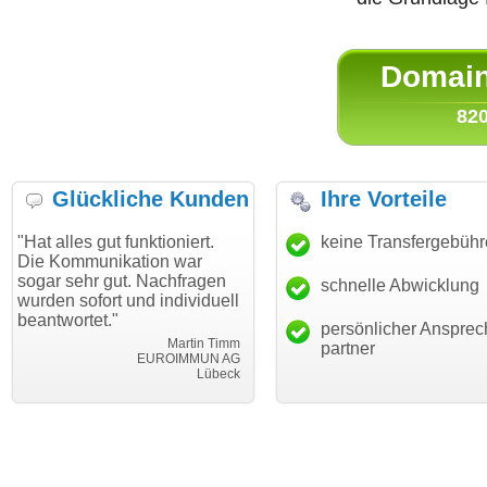
Domain 
820
Glückliche Kunden
Ihre Vorteile
s gut funktioniert.
"Danke für den schnellen
keine Transfergebüh
"Ich bin
munikation war
Transfer und guten Service!"
Wunsch
hr gut. Nachfragen
haben. 
schnelle Abwicklung
Thomas Schäfer
ofort und individuell
mein Bu
i can eckert communication GmbH
Würzburg
tet."
hundertp
persönlicher Ansprec
Martin Timm
partner
EUROIMMUN AG
Lübeck