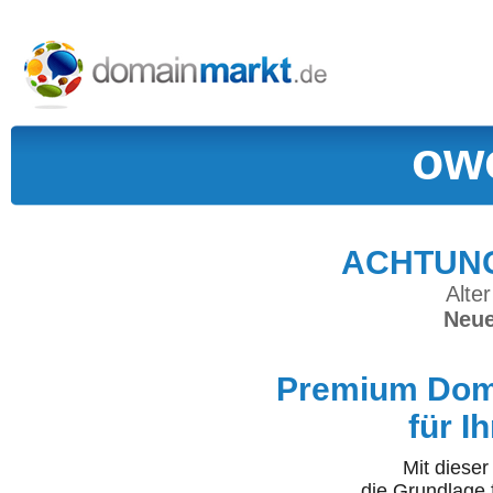
ow
ACHTUNG:
Alter
Neue
Premium Doma
für I
Mit diese
die Grundlage 