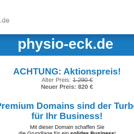
physio-eck.de
ACHTUNG: Aktionspreis!
Alter Preis:
1.290 €
Neuer Preis: 820 €
Premium Domains sind der Turb
für Ihr Business!
Mit dieser Domain schaffen Sie
die Grundlage für ein
solides Business
!