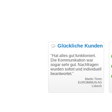
Glückliche Kunden
h möchte mich bei Ihnen
"Hat alles gut funktioniert.
"D
h für den reibungslosen
Die Kommunikation war
Tr
auf beim Transfer
sogar sehr gut. Nachfragen
danken."
wurden sofort und individuell
beantwortet."
Achim Ginster
www.vor-ort-finden.com
Martin Timm
EUROIMMUN AG
Lübeck