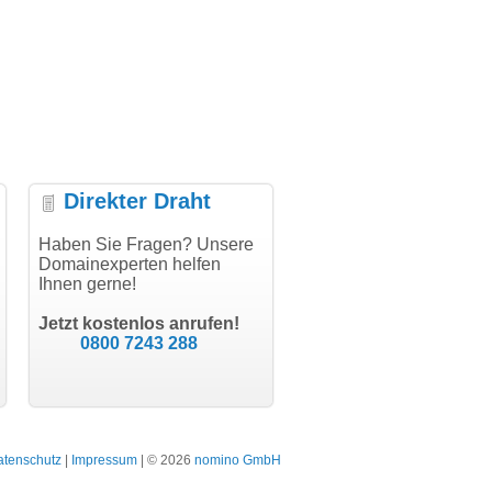
Direkter Draht
uper Abwicklung, vielen
Haben Sie Fragen? Unsere
"Vielen Dank für den
"H
nk!"
Domainexperten helfen
AuthCode - hat alles prima
do
Ihnen gerne!
geklappt!"
Do
modern software GbR
sc
Michael Aigner
Till Kraemer
Landau an der Isar
Jetzt kostenlos anrufen!
Schauspieler
0800 7243 288
atenschutz
|
Impressum
| © 2026
nomino GmbH