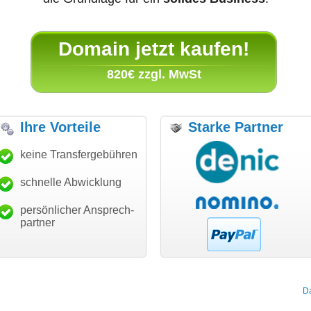
Domain jetzt kaufen!
820€ zzgl. MwSt
Ihre Vorteile
Starke Partner
anke für den schnellen
keine Transfergebühren
"Ich bin dankbar, meine
"S
ansfer und guten Service!"
Wunschdomain gefunden zu
Da
haben. Die Domain passt für
schnelle Abwicklung
Thomas Schäfer
mein Business und mich
i can eckert communication GmbH
Würzburg
hundertprozentig."
persönlicher Ansprech-
Janina Köck
partner
Leben im Einklang
leben-im-einklang.de
Köln
D