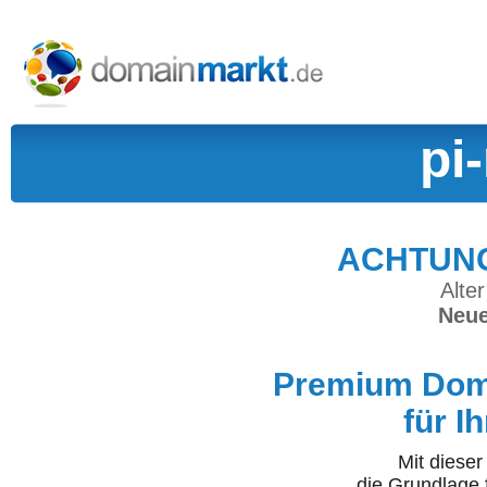
pi
ACHTUNG:
Alter
Neue
Premium Doma
für I
Mit diese
die Grundlage 