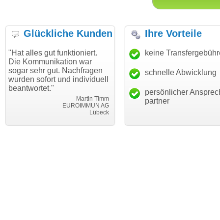
Glückliche Kunden
Ihre Vorteile
s gut funktioniert.
"Danke für den schnellen
keine Transfergebüh
"Ich bin
munikation war
Transfer und guten Service!"
Wunschd
hr gut. Nachfragen
haben. D
schnelle Abwicklung
Thomas Schäfer
ofort und individuell
mein Bu
i can eckert communication GmbH
Würzburg
tet."
hundertp
persönlicher Ansprec
Martin Timm
partner
EUROIMMUN AG
Lübeck