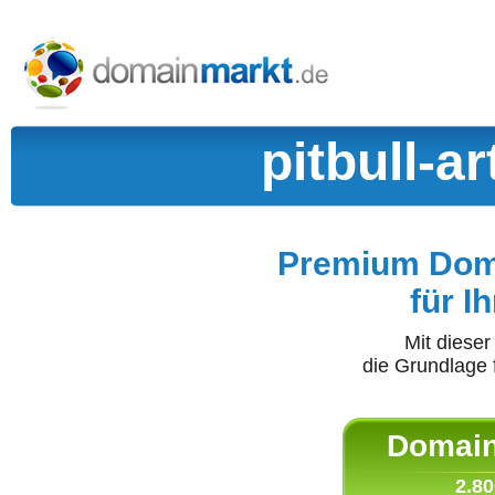
pitbull-a
Premium Doma
für I
Mit diese
die Grundlage 
Domain 
2.80