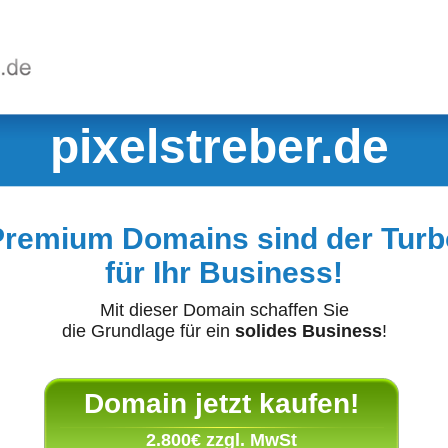
pixelstreber.de
Premium Domains sind der Turb
für Ihr Business!
Mit dieser Domain schaffen Sie
die Grundlage für ein
solides Business
!
Domain jetzt kaufen!
2.800€ zzgl. MwSt