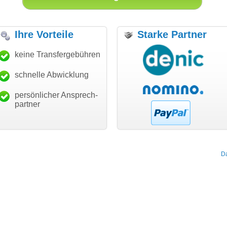
Ihre Vorteile
Starke Partner
ch bin dankbar, meine
keine Transfergebühren
"Super Abwicklung, vielen
"V
nschdomain gefunden zu
Dank!"
Au
ben. Die Domain passt für
ge
schnelle Abwicklung
modern software GbR
in Business und mich
Michael Aigner
Landau an der Isar
ndertprozentig."
persönlicher Ansprech-
Janina Köck
partner
Leben im Einklang
leben-im-einklang.de
Köln
D