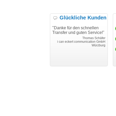
Glückliche Kunden
t alles gut funktioniert.
"Danke für den schnellen
"I
e Kommunikation war
Transfer und guten Service!"
Wu
ar sehr gut. Nachfragen
ha
Thomas Schäfer
den sofort und individuell
me
i can eckert communication GmbH
Würzburg
ntwortet."
hu
Martin Timm
EUROIMMUN AG
Lübeck