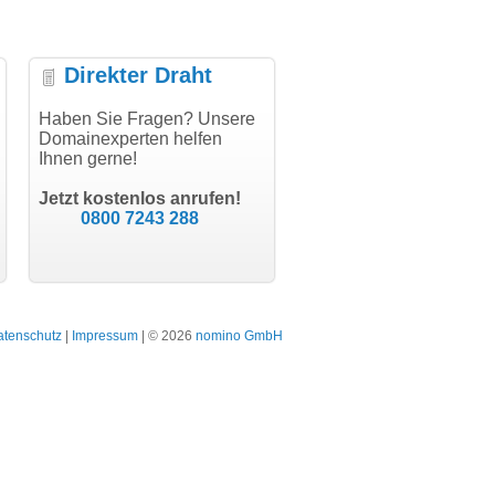
Direkter Draht
ielen Dank für den
Haben Sie Fragen? Unsere
"Herzlichen Dank
"D
thCode - hat alles prima
Domainexperten helfen
domainmarkt.de Team. Der
fu
klappt!"
Ihnen gerne!
Domainkauf hat sich jetzt
di
schon gelohnt."
Tr
Till Kraemer
Jetzt kostenlos anrufen!
Schauspieler
Julia Jäschke
0800 7243 288
bodydesign.de
Bergisch Gladbach
atenschutz
|
Impressum
| © 2026
nomino GmbH