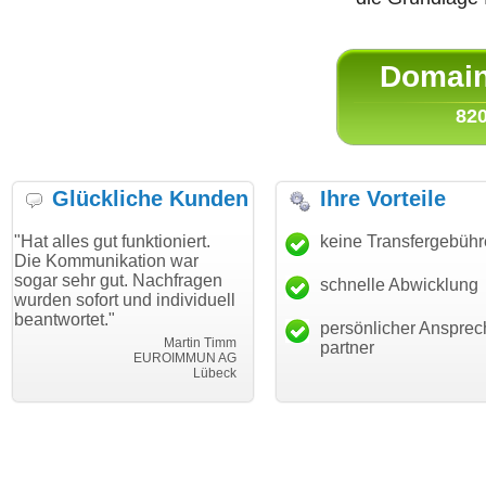
Domain 
820
Glückliche Kunden
Ihre Vorteile
gut funktioniert.
"Danke für den schnellen
keine Transfergebüh
"Ich bin 
unikation war
Transfer und guten Service!"
Wunschdo
r gut. Nachfragen
haben. Di
schnelle Abwicklung
Thomas Schäfer
ort und individuell
mein Bus
i can eckert communication GmbH
Würzburg
t."
hundertpr
persönlicher Ansprec
Martin Timm
partner
EUROIMMUN AG
Lübeck