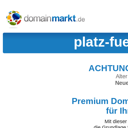
platz-fu
ACHTUNG:
Alter
Neue
Premium Doma
für I
Mit diese
die Grundlage 