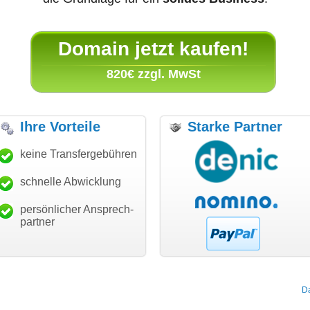
Domain jetzt kaufen!
820€ zzgl. MwSt
Ihre Vorteile
Starke Partner
anke für den schnellen
keine Transfergebühren
"Ich bin dankbar, meine
"S
ansfer und guten Service!"
Wunschdomain gefunden zu
Da
haben. Die Domain passt für
schnelle Abwicklung
Thomas Schäfer
mein Business und mich
i can eckert communication GmbH
Würzburg
hundertprozentig."
persönlicher Ansprech-
Janina Köck
partner
Leben im Einklang
leben-im-einklang.de
Köln
D