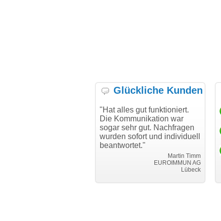
Glückliche Kunden
h möchte mich bei Ihnen
"Hat alles gut funktioniert.
"D
h für den reibungslosen
Die Kommunikation war
Tr
auf beim Transfer
sogar sehr gut. Nachfragen
danken."
wurden sofort und individuell
beantwortet."
Achim Ginster
www.vor-ort-finden.com
Martin Timm
EUROIMMUN AG
Lübeck