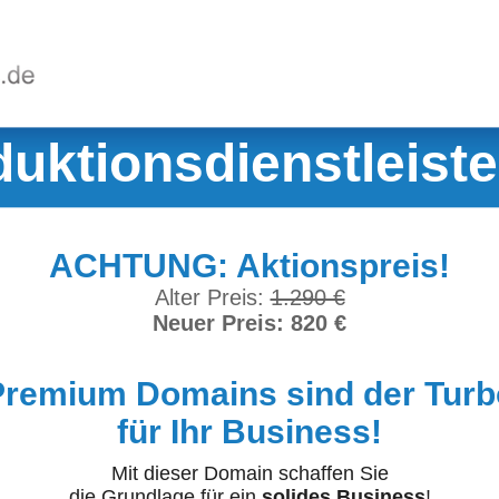
uktionsdienstleiste
ACHTUNG: Aktionspreis!
Alter Preis:
1.290 €
Neuer Preis: 820 €
Premium Domains sind der Turb
für Ihr Business!
Mit dieser Domain schaffen Sie
die Grundlage für ein
solides Business
!