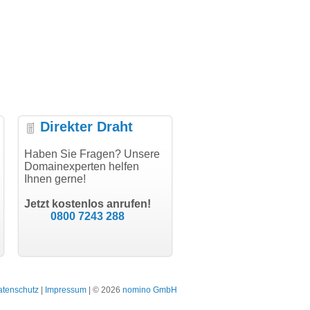
Direkter Draht
uper Abwicklung, vielen
Haben Sie Fragen? Unsere
"Vielen Dank für den
"H
nk!"
Domainexperten helfen
AuthCode - hat alles prima
do
Ihnen gerne!
geklappt!"
Do
modern software GbR
sc
Michael Aigner
Till Kraemer
Landau an der Isar
Jetzt kostenlos anrufen!
Schauspieler
0800 7243 288
atenschutz
|
Impressum
| © 2026
nomino GmbH