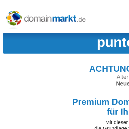
punt
ACHTUNG:
Alter
Neue
Premium Doma
für I
Mit diese
die Grundlage 