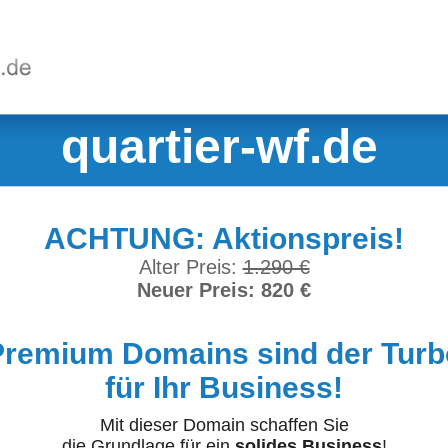
quartier-wf.de
ACHTUNG: Aktionspreis!
Alter Preis:
1.290 €
Neuer Preis: 820 €
Premium Domains sind der Turb
für Ihr Business!
Mit dieser Domain schaffen Sie
die Grundlage für ein
solides Business
!