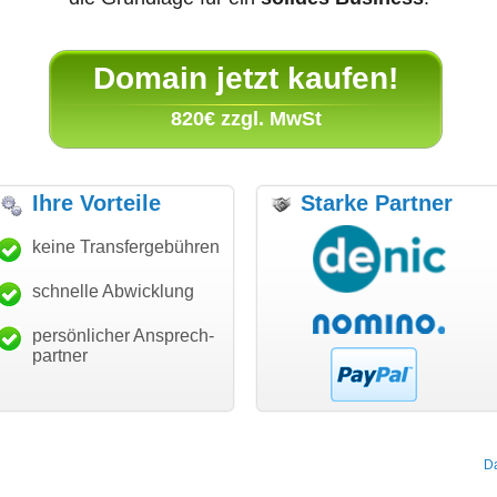
Domain jetzt kaufen!
820€ zzgl. MwSt
Ihre Vorteile
Starke Partner
anke für den schnellen
keine Transfergebühren
"Ich bin dankbar, meine
"S
ansfer und guten Service!"
Wunschdomain gefunden zu
Da
haben. Die Domain passt für
schnelle Abwicklung
Thomas Schäfer
mein Business und mich
i can eckert communication GmbH
Würzburg
hundertprozentig."
persönlicher Ansprech-
Janina Köck
partner
Leben im Einklang
leben-im-einklang.de
Köln
D