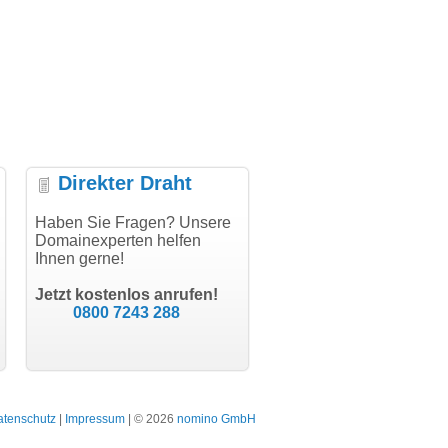
Direkter Draht
uper Abwicklung, vielen
Haben Sie Fragen? Unsere
"Vielen Dank für den
"H
nk!"
Domainexperten helfen
AuthCode - hat alles prima
do
Ihnen gerne!
geklappt!"
Do
modern software GbR
sc
Michael Aigner
Till Kraemer
Landau an der Isar
Jetzt kostenlos anrufen!
Schauspieler
0800 7243 288
atenschutz
|
Impressum
| © 2026
nomino GmbH