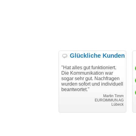
Glückliche Kunden
h möchte mich bei Ihnen
"Hat alles gut funktioniert.
"D
h für den reibungslosen
Die Kommunikation war
Tr
auf beim Transfer
sogar sehr gut. Nachfragen
danken."
wurden sofort und individuell
beantwortet."
Achim Ginster
www.vor-ort-finden.com
Martin Timm
EUROIMMUN AG
Lübeck