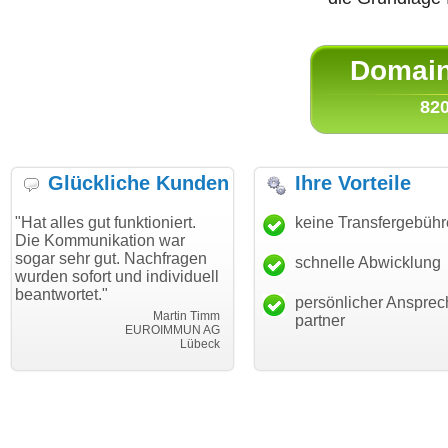
Domain 
820
Glückliche Kunden
Ihre Vorteile
 gut funktioniert.
"Danke für den schnellen
keine Transfergebüh
"Ich bin
unikation war
Transfer und guten Service!"
Wunschd
hr gut. Nachfragen
haben. D
schnelle Abwicklung
Thomas Schäfer
fort und individuell
mein Bus
i can eckert communication GmbH
Würzburg
et."
hundertp
persönlicher Ansprec
Martin Timm
partner
EUROIMMUN AG
Lübeck