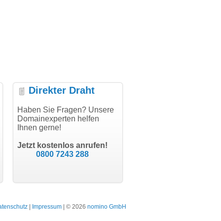
Direkter Draht
uper Abwicklung, vielen
Haben Sie Fragen? Unsere
"Vielen Dank für den
"H
nk!"
Domainexperten helfen
AuthCode - hat alles prima
do
Ihnen gerne!
geklappt!"
Do
modern software GbR
sc
Michael Aigner
Till Kraemer
Landau an der Isar
Jetzt kostenlos anrufen!
Schauspieler
0800 7243 288
atenschutz
|
Impressum
| © 2026
nomino GmbH