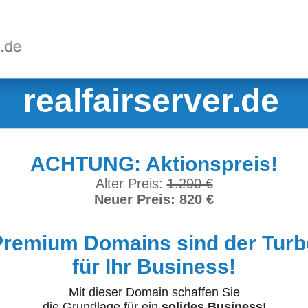
realfairserver.de
ACHTUNG: Aktionspreis!
Alter Preis:
1.290 €
Neuer Preis: 820 €
Premium Domains sind der Turb
für Ihr Business!
Mit dieser Domain schaffen Sie
die Grundlage für ein
solides Business
!