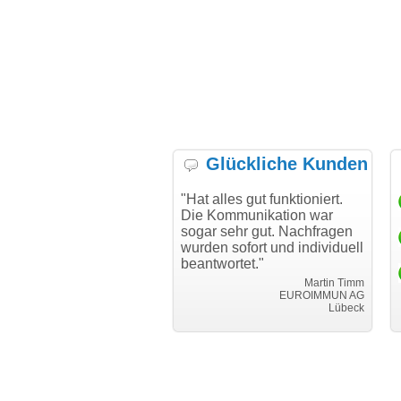
Glückliche Kunden
h möchte mich bei Ihnen
"Hat alles gut funktioniert.
"D
h für den reibungslosen
Die Kommunikation war
Tr
auf beim Transfer
sogar sehr gut. Nachfragen
danken."
wurden sofort und individuell
beantwortet."
Achim Ginster
www.vor-ort-finden.com
Martin Timm
EUROIMMUN AG
Lübeck