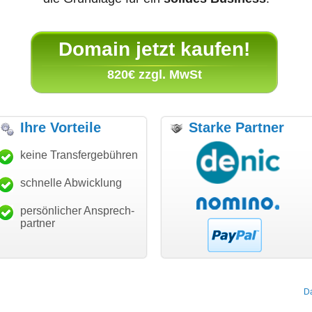
Domain jetzt kaufen!
820€ zzgl. MwSt
Ihre Vorteile
Starke Partner
anke für den schnellen
keine Transfergebühren
"Ich bin dankbar, meine
"S
ansfer und guten Service!"
Wunschdomain gefunden zu
Da
haben. Die Domain passt für
schnelle Abwicklung
Thomas Schäfer
mein Business und mich
i can eckert communication GmbH
Würzburg
hundertprozentig."
persönlicher Ansprech-
Janina Köck
partner
Leben im Einklang
leben-im-einklang.de
Köln
D