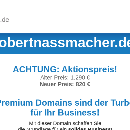
robertnassmacher.d
ACHTUNG: Aktionspreis!
Alter Preis:
1.290 €
Neuer Preis: 820 €
Premium Domains sind der Turb
für Ihr Business!
Mit dieser Domain schaffen Sie
die Grundlage für ein
solides Business
!