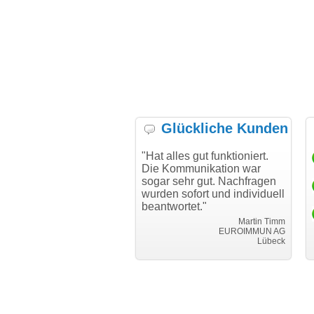
Glückliche Kunden
h möchte mich bei Ihnen
"Hat alles gut funktioniert.
"D
h für den reibungslosen
Die Kommunikation war
Tr
auf beim Transfer
sogar sehr gut. Nachfragen
danken."
wurden sofort und individuell
beantwortet."
Achim Ginster
www.vor-ort-finden.com
Martin Timm
EUROIMMUN AG
Lübeck