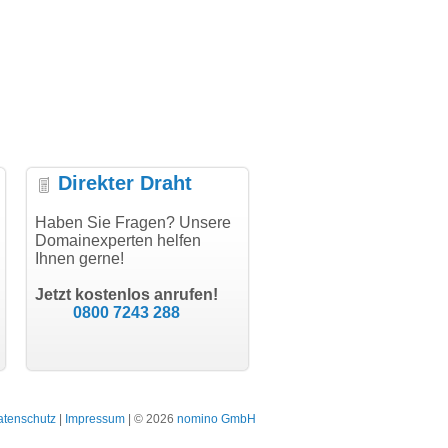
Direkter Draht
uper Abwicklung, vielen
Haben Sie Fragen? Unsere
"Vielen Dank für den
"H
nk!"
Domainexperten helfen
AuthCode - hat alles prima
do
Ihnen gerne!
geklappt!"
Do
modern software GbR
sc
Michael Aigner
Till Kraemer
Landau an der Isar
Jetzt kostenlos anrufen!
Schauspieler
0800 7243 288
atenschutz
|
Impressum
| © 2026
nomino GmbH