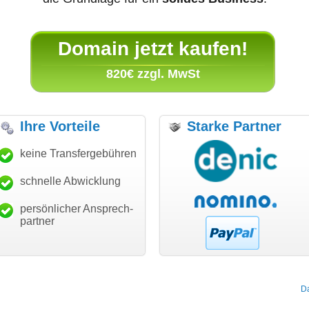
Domain jetzt kaufen!
820€ zzgl. MwSt
Ihre Vorteile
Starke Partner
anke für den schnellen
keine Transfergebühren
"Ich bin dankbar, meine
"S
ansfer und guten Service!"
Wunschdomain gefunden zu
Da
haben. Die Domain passt für
schnelle Abwicklung
Thomas Schäfer
mein Business und mich
i can eckert communication GmbH
Würzburg
hundertprozentig."
persönlicher Ansprech-
Janina Köck
partner
Leben im Einklang
leben-im-einklang.de
Köln
D