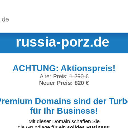
russia-porz.de
ACHTUNG: Aktionspreis!
Alter Preis:
1.290 €
Neuer Preis: 820 €
Premium Domains sind der Turb
für Ihr Business!
Mit dieser Domain schaffen Sie
die Grundlage für ein
solides Business
!