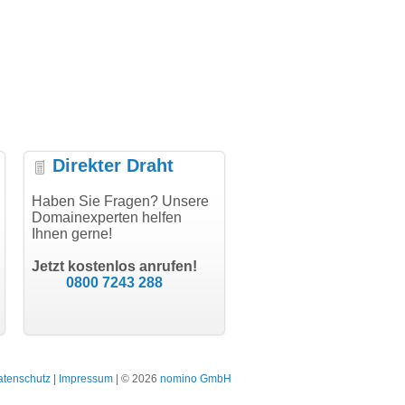
Direkter Draht
"Vielen Dank für den
Haben Sie Fragen? Unsere
"Herzlichen Dank
AuthCode - hat alles prima
Domainexperten helfen
domainmarkt.de Team. De
geklappt!"
Ihnen gerne!
Domainkauf hat sich jetzt
bR
schon gelohnt."
ner
Till Kraemer
sar
Jetzt kostenlos anrufen!
Schauspieler
Julia Jäsc
0800 7243 288
bodydesign
Bergisch Gladb
atenschutz
|
Impressum
| © 2026
nomino GmbH