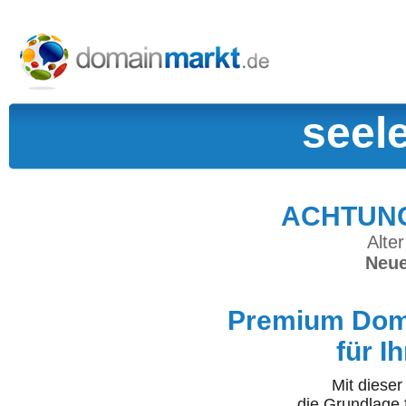
seel
ACHTUNG:
Alter
Neue
Premium Doma
für I
Mit diese
die Grundlage 