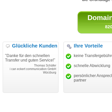
Domain 
820
Glückliche Kunden
Ihre Vorteile
"Danke für den schnellen
"Ich bin dankbar, meine
keine Transfergebüh
Transfer und guten Service!"
Wunschdomain gefunden zu
haben. Die Domain passt für
schnelle Abwicklung
Thomas Schäfer
mein Business und mich
i can eckert communication GmbH
Würzburg
hundertprozentig."
persönlicher Ansprec
Janina Köc
partner
Leben im Einklan
leben-im-einklang.d
Köl