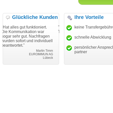
Glückliche Kunden
Ihre Vorteile
t funktioniert.
"Danke für den schnellen
keine Transfergebüh
"Ich bin da
ikation war
Transfer und guten Service!"
Wunschdoma
gut. Nachfragen
haben. Die 
schnelle Abwicklung
Thomas Schäfer
t und individuell
mein Busin
i can eckert communication GmbH
Würzburg
"
hundertproz
persönlicher Ansprec
Martin Timm
partner
EUROIMMUN AG
Lübeck