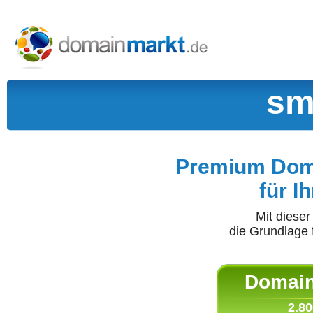
sm
Premium Doma
für I
Mit diese
die Grundlage 
Domain 
2.80