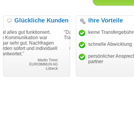
Glückliche Kunden
Ihre Vorteile
ktioniert.
"Danke für den schnellen
keine Transfergebüh
"Ich bin dankba
ion war
Transfer und guten Service!"
Wunschdomain 
 Nachfragen
haben. Die Doma
schnelle Abwicklung
Thomas Schäfer
d individuell
mein Business 
i can eckert communication GmbH
Würzburg
hundertprozenti
persönlicher Ansprec
Martin Timm
partner
EUROIMMUN AG
Le
Lübeck
lebe