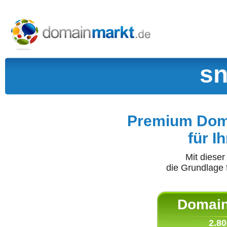
sn
Premium Doma
für I
Mit diese
die Grundlage 
Domain 
2.80