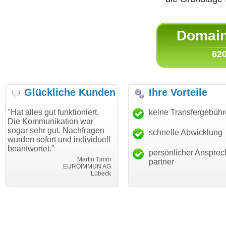
Domain 
820
Glückliche Kunden
Ihre Vorteile
gut funktioniert.
"Danke für den schnellen
keine Transfergebüh
"Ich bin 
unikation war
Transfer und guten Service!"
Wunschdo
r gut. Nachfragen
haben. Di
schnelle Abwicklung
Thomas Schäfer
ort und individuell
mein Bus
i can eckert communication GmbH
Würzburg
t."
hundertpr
persönlicher Ansprec
Martin Timm
partner
EUROIMMUN AG
Lübeck