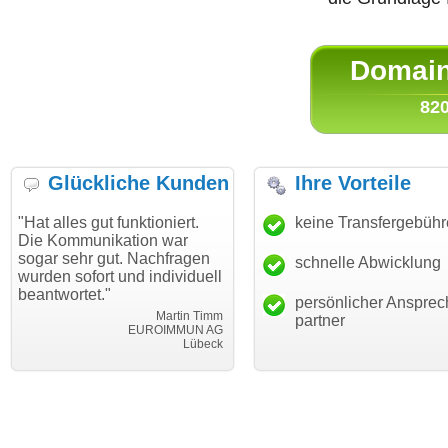
Domain 
820
Glückliche Kunden
Ihre Vorteile
s gut funktioniert.
"Danke für den schnellen
keine Transfergebüh
"Ich bin
munikation war
Transfer und guten Service!"
Wunsch
hr gut. Nachfragen
haben. 
schnelle Abwicklung
Thomas Schäfer
ofort und individuell
mein Bu
i can eckert communication GmbH
Würzburg
tet."
hundertp
persönlicher Ansprec
Martin Timm
partner
EUROIMMUN AG
Lübeck