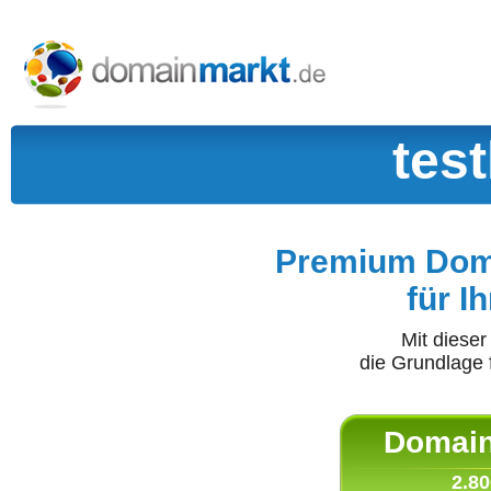
test
Premium Doma
für I
Mit diese
die Grundlage 
Domain 
2.80