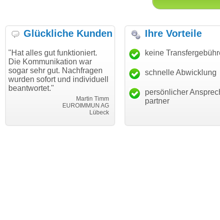
Glückliche Kunden
Ihre Vorteile
es gut funktioniert.
"Danke für den schnellen
keine Transfergebüh
"Ich bi
mmunikation war
Transfer und guten Service!"
Wunsch
ehr gut. Nachfragen
haben. 
schnelle Abwicklung
Thomas Schäfer
sofort und individuell
mein B
i can eckert communication GmbH
Würzburg
rtet."
hundert
persönlicher Ansprec
Martin Timm
partner
EUROIMMUN AG
Lübeck