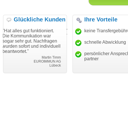
Glückliche Kunden
Ihre Vorteile
t funktioniert.
"Danke für den schnellen
keine Transfergebüh
"Ich bin dan
ikation war
Transfer und guten Service!"
Wunschdoma
ut. Nachfragen
haben. Die 
schnelle Abwicklung
Thomas Schäfer
t und individuell
mein Busin
i can eckert communication GmbH
Würzburg
"
hundertproze
persönlicher Ansprec
Martin Timm
partner
EUROIMMUN AG
Lübeck