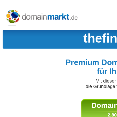
thefi
Premium Doma
für I
Mit diese
die Grundlage 
Domain 
2.80