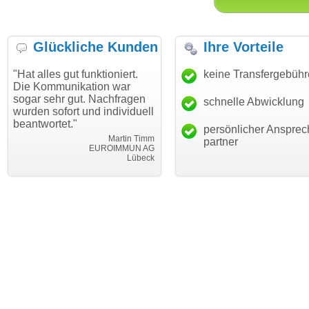
Glückliche Kunden
Ihre Vorteile
es gut funktioniert.
"Danke für den schnellen
keine Transfergebüh
"Ich bi
mmunikation war
Transfer und guten Service!"
Wunsch
ehr gut. Nachfragen
haben. 
schnelle Abwicklung
Thomas Schäfer
sofort und individuell
mein B
i can eckert communication GmbH
Würzburg
rtet."
hundert
persönlicher Ansprec
Martin Timm
partner
EUROIMMUN AG
Lübeck