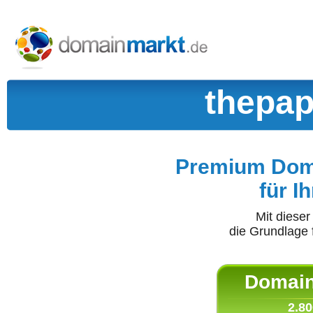
thepap
Premium Doma
für I
Mit diese
die Grundlage 
Domain 
2.80