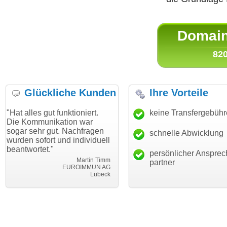
Domain 
820
Glückliche Kunden
Ihre Vorteile
gut funktioniert.
"Danke für den schnellen
keine Transfergebüh
"Ich bin d
nikation war
Transfer und guten Service!"
Wunschdo
 gut. Nachfragen
haben. Die
schnelle Abwicklung
Thomas Schäfer
rt und individuell
mein Busi
i can eckert communication GmbH
Würzburg
t."
hundertpro
persönlicher Ansprec
Martin Timm
partner
EUROIMMUN AG
Lübeck