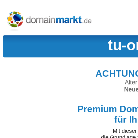
tu-o
ACHTUNG:
Alter
Neue
Premium Doma
für I
Mit diese
die Grundlage 