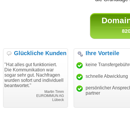
Domain 
820
Glückliche Kunden
Ihre Vorteile
gut funktioniert.
"Danke für den schnellen
keine Transfergebüh
"Ich bin 
unikation war
Transfer und guten Service!"
Wunschdo
r gut. Nachfragen
haben. Di
schnelle Abwicklung
Thomas Schäfer
ort und individuell
mein Bus
i can eckert communication GmbH
Würzburg
et."
hundertpr
persönlicher Ansprec
Martin Timm
partner
EUROIMMUN AG
Lübeck