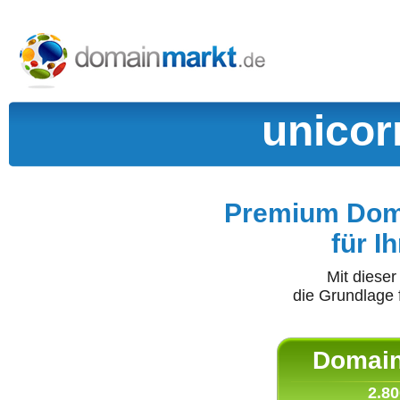
unicor
Premium Doma
für I
Mit diese
die Grundlage 
Domain 
2.80