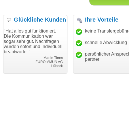
Glückliche Kunden
Ihre Vorteile
gut funktioniert.
"Danke für den schnellen
keine Transfergebüh
"Ich bin 
unikation war
Transfer und guten Service!"
Wunschdo
r gut. Nachfragen
haben. Di
schnelle Abwicklung
Thomas Schäfer
ort und individuell
mein Bus
i can eckert communication GmbH
Würzburg
et."
hundertpr
persönlicher Ansprec
Martin Timm
partner
EUROIMMUN AG
Lübeck